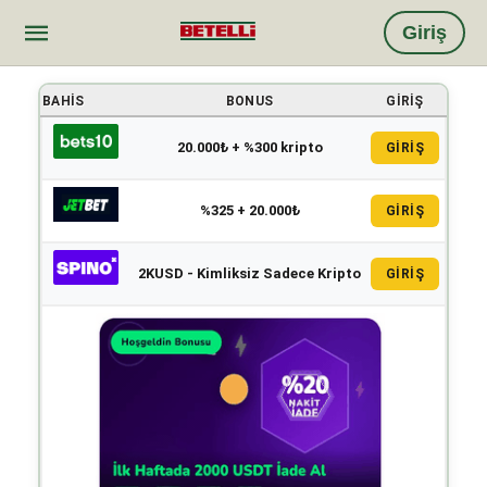
Giriş
BAHIS
BONUS
GIRIŞ
20.000₺ + %300 kripto
GİRİŞ
%325 + 20.000₺
GİRİŞ
2KUSD - Kimliksiz Sadece Kripto
GİRİŞ