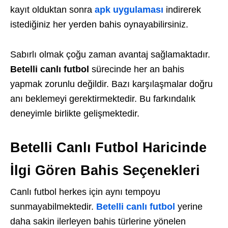
kayıt olduktan sonra
apk uygulaması
indirerek
istediğiniz her yerden bahis oynayabilirsiniz.
Sabırlı olmak çoğu zaman avantaj sağlamaktadır.
Betelli canlı futbol
sürecinde her an bahis
yapmak zorunlu değildir. Bazı karşılaşmalar doğru
anı beklemeyi gerektirmektedir. Bu farkındalık
deneyimle birlikte gelişmektedir.
Betelli Canlı Futbol Haricinde
İlgi Gören Bahis Seçenekleri
Canlı futbol herkes için aynı tempoyu
sunmayabilmektedir.
Betelli canlı futbol
yerine
daha sakin ilerleyen bahis türlerine yönelen