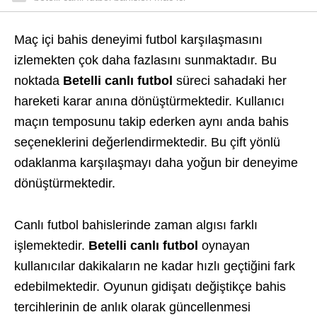
Maç içi bahis deneyimi futbol karşılaşmasını
izlemekten çok daha fazlasını sunmaktadır. Bu
noktada
Betelli canlı futbol
süreci sahadaki her
hareketi karar anına dönüştürmektedir. Kullanıcı
maçın temposunu takip ederken aynı anda bahis
seçeneklerini değerlendirmektedir. Bu çift yönlü
odaklanma karşılaşmayı daha yoğun bir deneyime
dönüştürmektedir.
Canlı futbol bahislerinde zaman algısı farklı
işlemektedir.
Betelli canlı futbol
oynayan
kullanıcılar dakikaların ne kadar hızlı geçtiğini fark
edebilmektedir. Oyunun gidişatı değiştikçe bahis
tercihlerinin de anlık olarak güncellenmesi