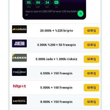
20.000₺ + %225 kripto
GİRİŞ
3.000₺ %200 + 50 freespin
GİRİŞ
5.000₺ iade + 1.000₺ risksiz
GİRİŞ
6.500₺ + 150 freespin
GİRİŞ
5.000₺ + 100 freespin
GİRİŞ
8.000₺ + 150 freespin
GİRİŞ