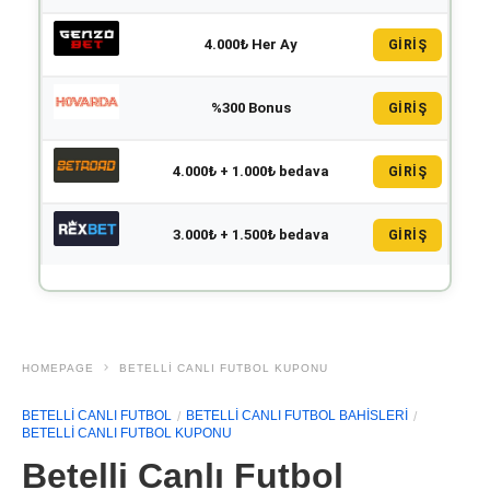
4.000₺ Her Ay
GİRİŞ
%300 Bonus
GİRİŞ
4.000₺ + 1.000₺ bedava
GİRİŞ
3.000₺ + 1.500₺ bedava
GİRİŞ
HOMEPAGE
BETELLI CANLI FUTBOL KUPONU
BETELLI CANLI FUTBOL
BETELLI CANLI FUTBOL BAHISLERI
BETELLI CANLI FUTBOL KUPONU
Betelli Canlı Futbol