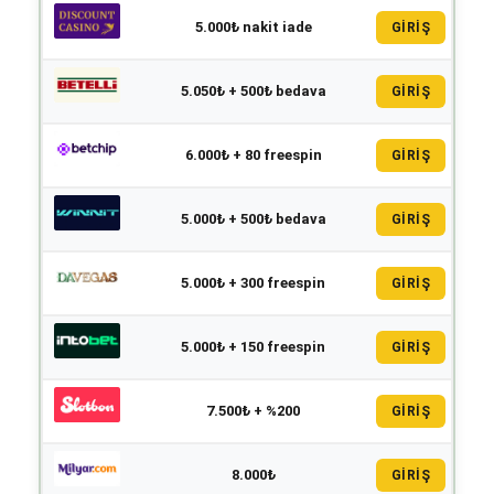
5.000₺ nakit iade
GİRİŞ
5.050₺ + 500₺ bedava
GİRİŞ
6.000₺ + 80 freespin
GİRİŞ
5.000₺ + 500₺ bedava
GİRİŞ
5.000₺ + 300 freespin
GİRİŞ
5.000₺ + 150 freespin
GİRİŞ
7.500₺ + %200
GİRİŞ
8.000₺
GİRİŞ