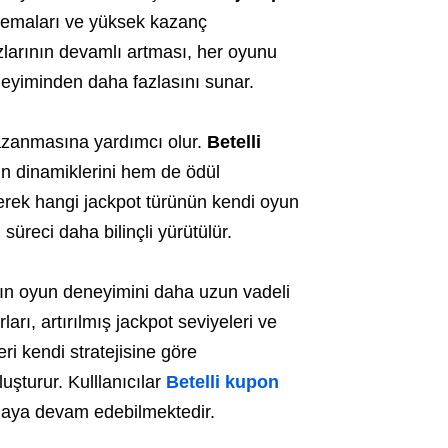
ı temaları ve yüksek kazanç
vuzlarının devamlı artması, her oyunu
eneyiminden daha fazlasını sunar.
 kazanmasına yardımcı olur.
Betelli
n dinamiklerini hem de ödül
eyerek hangi jackpot türünün kendi oyun
üreci daha bilinçli yürütülür.
rın oyun deneyimini daha uzun vadeli
ları, artırılmış jackpot seviyeleri ve
ri kendi stratejisine göre
uşturur. Kulllanıcılar
Betelli kupon
maya devam edebilmektedir.