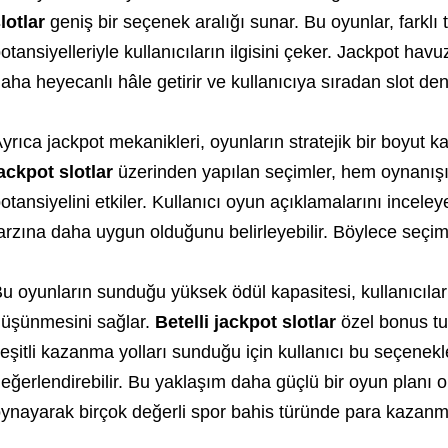
lotlar
geniş bir seçenek aralığı sunar. Bu oyunlar, farkl
otansiyelleriyle kullanıcıların ilgisini çeker. Jackpot ha
aha heyecanlı hâle getirir ve kullanıcıya sıradan slot d
yrıca jackpot mekanikleri, oyunların stratejik bir boyut
ackpot slotlar
üzerinden yapılan seçimler, hem oynanışı
otansiyelini etkiler. Kullanıcı oyun açıklamalarını incel
arzına daha uygun olduğunu belirleyebilir. Böylece seçim s
u oyunların sunduğu yüksek ödül kapasitesi, kullanıcıla
üşünmesini sağlar.
Betelli jackpot slotlar
özel bonus tur
eşitli kazanma yolları sunduğu için kullanıcı bu seçenekle
eğerlendirebilir. Bu yaklaşım daha güçlü bir oyun planı ol
ynayarak birçok değerli spor bahis türünde para kazan