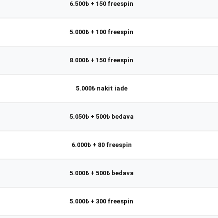
6.500₺ + 150 freespin
5.000₺ + 100 freespin
8.000₺ + 150 freespin
5.000₺ nakit iade
5.050₺ + 500₺ bedava
6.000₺ + 80 freespin
5.000₺ + 500₺ bedava
5.000₺ + 300 freespin