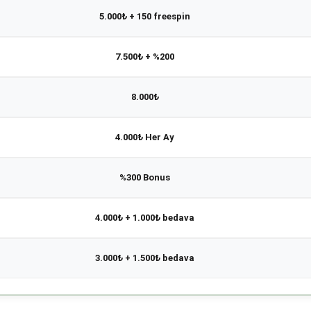
5.000₺ + 150 freespin
7.500₺ + %200
8.000₺
4.000₺ Her Ay
%300 Bonus
4.000₺ + 1.000₺ bedava
3.000₺ + 1.500₺ bedava