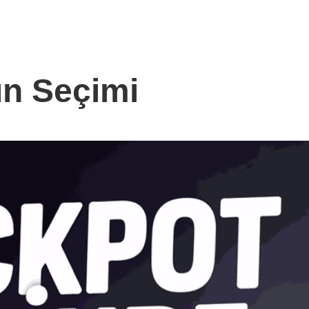
un Seçimi