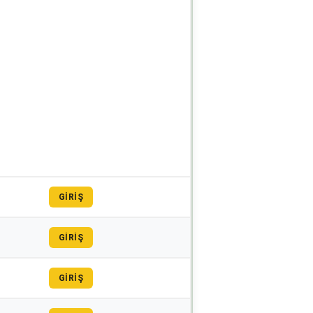
GİRİŞ
GİRİŞ
GİRİŞ