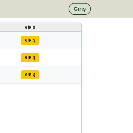
Giriş
GIRIŞ
GİRİŞ
GİRİŞ
GİRİŞ