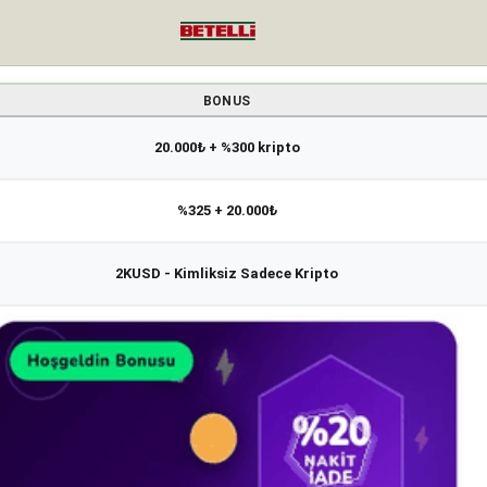
BONUS
20.000₺ + %300 kripto
%325 + 20.000₺
2KUSD - Kimliksiz Sadece Kripto