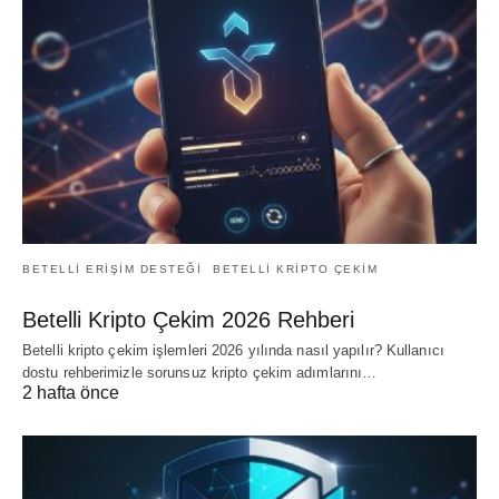
BETELLI ERIŞIM DESTEĞI
BETELLI KRIPTO ÇEKIM
Betelli Kripto Çekim 2026 Rehberi
Betelli kripto çekim işlemleri 2026 yılında nasıl yapılır? Kullanıcı
dostu rehberimizle sorunsuz kripto çekim adımlarını…
2 hafta önce