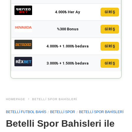
4.000₺ Her Ay
GİRİŞ
%300 Bonus
GİRİŞ
4.000₺ + 1.000₺ bedava
GİRİŞ
3.000₺ + 1.500₺ bedava
GİRİŞ
HOMEPAGE
BETELLI SPOR BAHISLERI
BETELLI FUTBOL BAHIS
BETELLI SPOR
BETELLI SPOR BAHISLERI
Betelli Spor Bahisleri ile