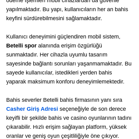
ödeme işlemleri mobil cihazlardan da güvenle
yapılmaktadır. Bu yapı, kullanıcıların her an bahis
keyfini sürdürebilmesini sağlamaktadır.
Kullanıcı deneyimini güçlendiren mobil sistem,
Betelli spor
alanında erişim özgürlüğü
sunmaktadır. Her cihazla uyumlu tasarım
sayesinde bağlantı sorunları yaşanmamaktadır. Bu
sayede kullanıcılar, istedikleri yerden bahis
yaparak maksimum konforu deneyimlemektedir.
Bahis severler Betelli bahis firmasının yanı sıra
Casher Giriş Adresi
seçeneğiyle de son derece
keyifli bir şekilde bahis ve casino oyunlarının tadını
çıkarabilir. Hızlı erişim sağlayan platform, yüksek
oranlar ve geniş oyun çeşitliliğiyle öne çıkıyor.