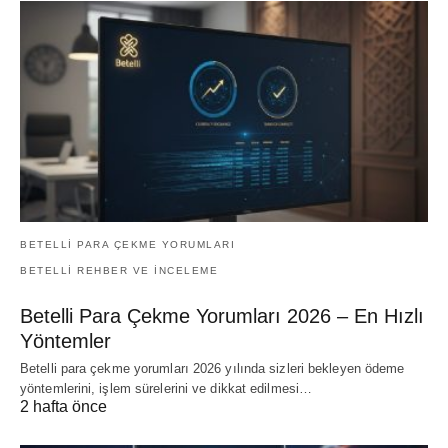
BETELLI PARA ÇEKME YORUMLARI
BETELLI REHBER VE INCELEME
Betelli Para Çekme Yorumları 2026 – En Hızlı
Yöntemler
Betelli para çekme yorumları 2026 yılında sizleri bekleyen ödeme
yöntemlerini, işlem sürelerini ve dikkat edilmesi…
2 hafta önce