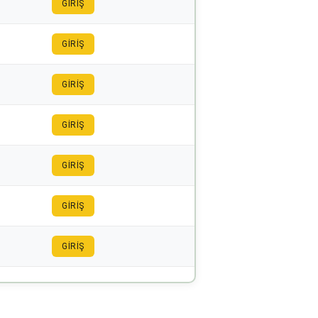
GİRİŞ
GİRİŞ
GİRİŞ
GİRİŞ
GİRİŞ
GİRİŞ
GİRİŞ