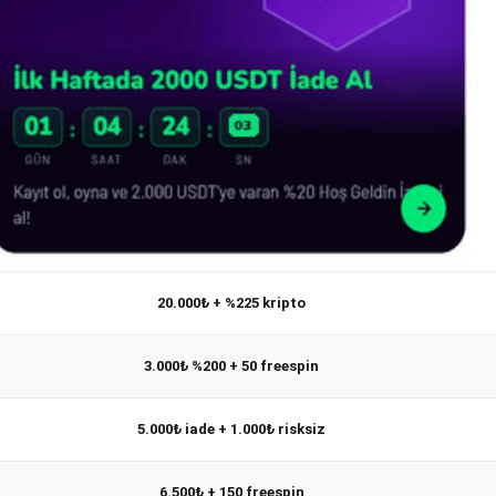
20.000₺ + %225 kripto
3.000₺ %200 + 50 freespin
5.000₺ iade + 1.000₺ risksiz
6.500₺ + 150 freespin