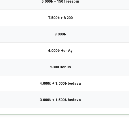
5.000₺ + 150 freespin
7.500₺ + %200
8.000₺
4.000₺ Her Ay
%300 Bonus
4.000₺ + 1.000₺ bedava
3.000₺ + 1.500₺ bedava