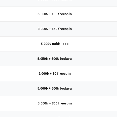
5.000₺ + 100 freespin
8.000₺ + 150 freespin
5.000₺ nakit iade
5.050₺ + 500₺ bedava
6.000₺ + 80 freespin
5.000₺ + 500₺ bedava
5.000₺ + 300 freespin