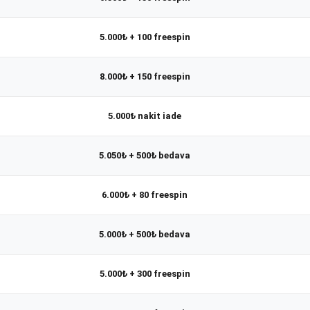
5.000₺ + 100 freespin
8.000₺ + 150 freespin
5.000₺ nakit iade
5.050₺ + 500₺ bedava
6.000₺ + 80 freespin
5.000₺ + 500₺ bedava
5.000₺ + 300 freespin