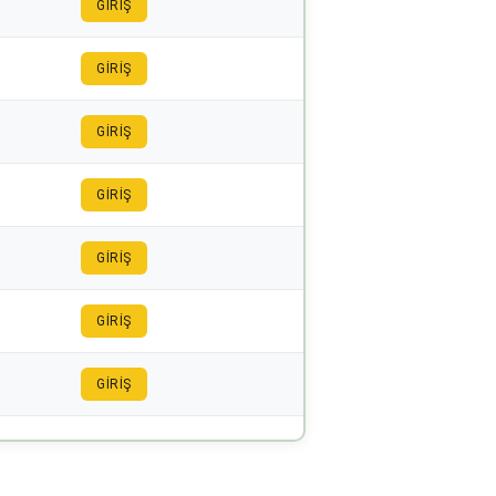
GİRİŞ
GİRİŞ
GİRİŞ
GİRİŞ
GİRİŞ
GİRİŞ
GİRİŞ