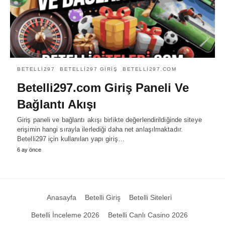
BETELLI297
BETELLI297 GIRIŞ
BETELLI297.COM
Betelli297.com Giriş Paneli Ve
Bağlantı Akışı
Giriş paneli ve bağlantı akışı birlikte değerlendirildiğinde siteye
erişimin hangi sırayla ilerlediği daha net anlaşılmaktadır.
Betelli297 için kullanılan yapı giriş…
6 ay önce
Anasayfa
Betelli Giriş
Betelli Siteleri
Betelli İnceleme 2026
Betelli Canlı Casino 2026