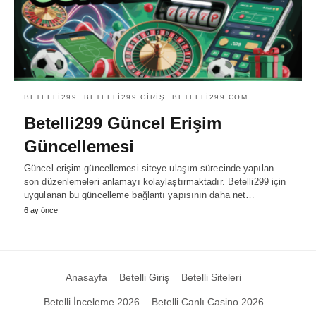
BETELLI299
BETELLI299 GIRIŞ
BETELLI299.COM
Betelli299 Güncel Erişim
Güncellemesi
Güncel erişim güncellemesi siteye ulaşım sürecinde yapılan
son düzenlemeleri anlamayı kolaylaştırmaktadır. Betelli299 için
uygulanan bu güncelleme bağlantı yapısının daha net…
6 ay önce
Anasayfa
Betelli Giriş
Betelli Siteleri
Betelli İnceleme 2026
Betelli Canlı Casino 2026