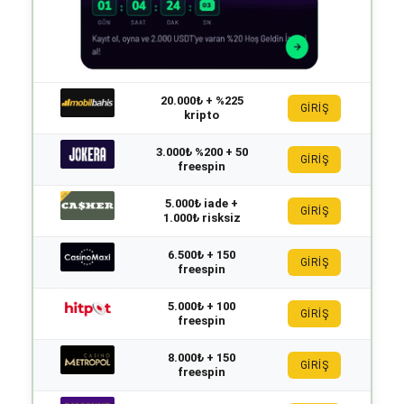
20.000₺ + %225
GİRİŞ
kripto
3.000₺ %200 + 50
GİRİŞ
freespin
5.000₺ iade +
GİRİŞ
1.000₺ risksiz
6.500₺ + 150
GİRİŞ
freespin
5.000₺ + 100
GİRİŞ
freespin
8.000₺ + 150
GİRİŞ
freespin