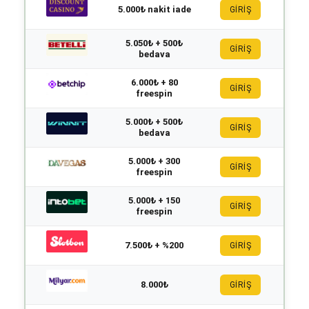
5.000₺ nakit iade
GİRİŞ
5.050₺ + 500₺
GİRİŞ
bedava
6.000₺ + 80
GİRİŞ
freespin
5.000₺ + 500₺
GİRİŞ
bedava
5.000₺ + 300
GİRİŞ
freespin
5.000₺ + 150
GİRİŞ
freespin
7.500₺ + %200
GİRİŞ
8.000₺
GİRİŞ