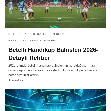
BETELLI BAHIS STRATEJILERI REHBERI
BETELLI HANDIKAP BAHISLERI
Betelli Handikap Bahisleri 2026-
Detaylı Rehber
2026 yılında Betelli handikap bahislerinin ne olduğunu, nasıl
oynandığını ve stratejilerini keşfedin. Güncel bilgilerle kazanç
potansiyelinizi artırın.
3 hafta önce