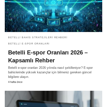
BETELLI BAHIS STRATEJILERI REHBERI
BETELLI E-SPOR ORANLARI
Betelli E-spor Oranları 2026 –
Kapsamlı Rehber
Betelli e-spor oranları 2026 yılında nasıl şekilleniyor? E-spor
bahislerinde yüksek kazançlar için bilmeniz gereken güncel
bilgilere ulaşın.
4 hafta önce