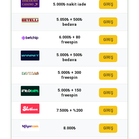
5.000₺ nakit iade
GİRİŞ
5.050₺ + 500₺
GİRİŞ
bedava
6.000₺ + 80
GİRİŞ
freespin
5.000₺ + 500₺
GİRİŞ
bedava
5.000₺ + 300
GİRİŞ
freespin
5.000₺ + 150
GİRİŞ
freespin
7.500₺ + %200
GİRİŞ
8.000₺
GİRİŞ