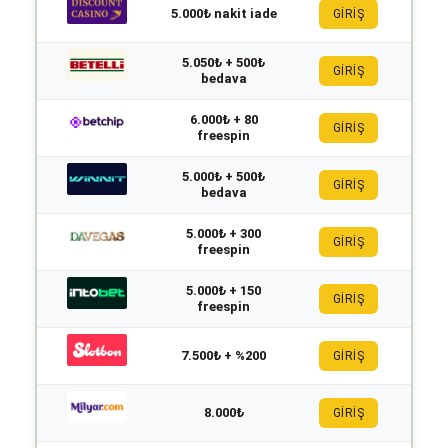
5.000₺ nakit iade
GİRİŞ
5.050₺ + 500₺
GİRİŞ
bedava
6.000₺ + 80
GİRİŞ
freespin
5.000₺ + 500₺
GİRİŞ
bedava
5.000₺ + 300
GİRİŞ
freespin
5.000₺ + 150
GİRİŞ
freespin
7.500₺ + %200
GİRİŞ
8.000₺
GİRİŞ