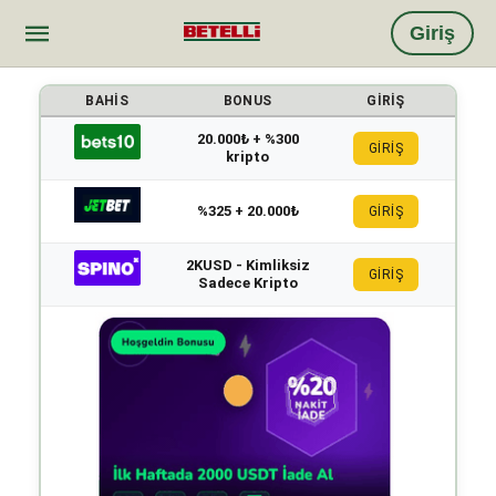
Giriş
BAHIS
BONUS
GIRIŞ
20.000₺ + %300
GİRİŞ
kripto
%325 + 20.000₺
GİRİŞ
2KUSD - Kimliksiz
GİRİŞ
Sadece Kripto