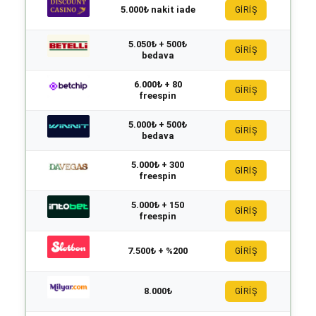
5.000₺ nakit iade
GİRİŞ
5.050₺ + 500₺
GİRİŞ
bedava
6.000₺ + 80
GİRİŞ
freespin
5.000₺ + 500₺
GİRİŞ
bedava
5.000₺ + 300
GİRİŞ
freespin
5.000₺ + 150
GİRİŞ
freespin
7.500₺ + %200
GİRİŞ
8.000₺
GİRİŞ