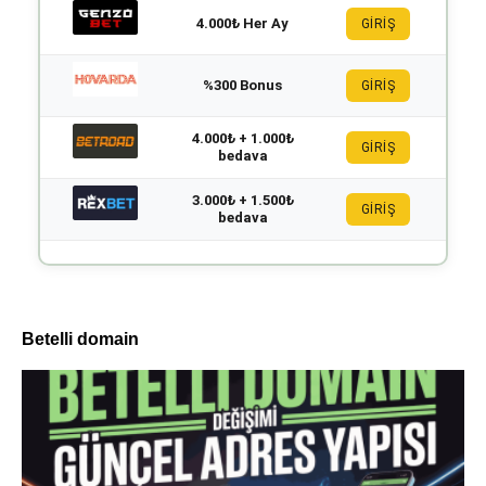
4.000₺ Her Ay
GİRİŞ
%300 Bonus
GİRİŞ
4.000₺ + 1.000₺
GİRİŞ
bedava
3.000₺ + 1.500₺
GİRİŞ
bedava
Betelli domain