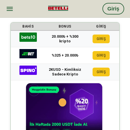
Giriş
BAHIS
BONUS
GIRIŞ
20.000₺ + %300
GİRİŞ
kripto
%325 + 20.000₺
GİRİŞ
2KUSD - Kimliksiz
GİRİŞ
Sadece Kripto