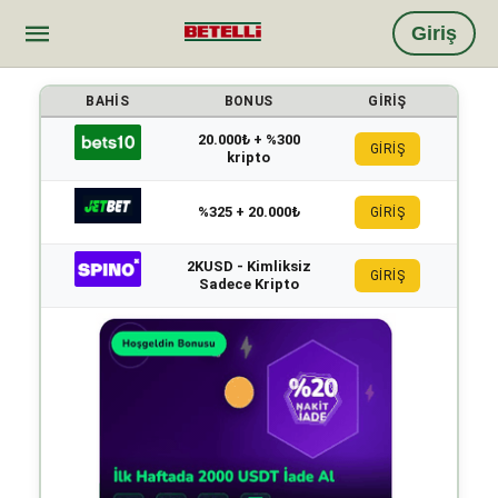
Giriş
BAHIS
BONUS
GIRIŞ
20.000₺ + %300
GİRİŞ
kripto
%325 + 20.000₺
GİRİŞ
2KUSD - Kimliksiz
GİRİŞ
Sadece Kripto