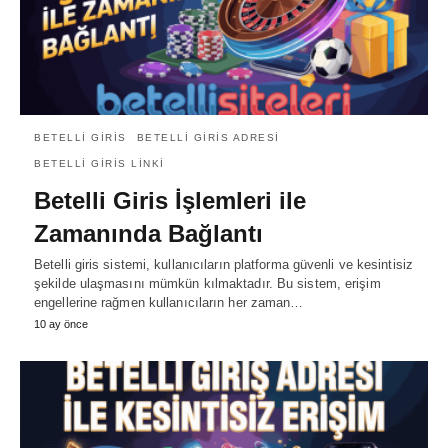
BETELLI GIRIS
BETELLI GIRIS ADRESI
BETELLI GIRIS LINKI
Betelli Giris İşlemleri ile
Zamanında Bağlantı
Betelli giris sistemi, kullanıcıların platforma güvenli ve kesintisiz
şekilde ulaşmasını mümkün kılmaktadır. Bu sistem, erişim
engellerine rağmen kullanıcıların her zaman…
10 ay önce