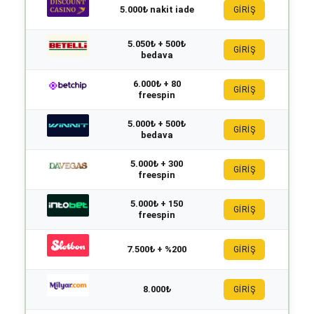
5.000₺ nakit iade
GİRİŞ
5.050₺ + 500₺
GİRİŞ
bedava
6.000₺ + 80
GİRİŞ
freespin
5.000₺ + 500₺
GİRİŞ
bedava
5.000₺ + 300
GİRİŞ
freespin
5.000₺ + 150
GİRİŞ
freespin
7.500₺ + %200
GİRİŞ
8.000₺
GİRİŞ