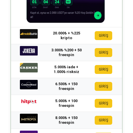
20.000₺ + %225
GİRİŞ
kripto
3.000₺ %200 + 50
GİRİŞ
freespin
5.000₺ iade +
GİRİŞ
1.000₺ risksiz
6.500₺ + 150
GİRİŞ
freespin
5.000₺ + 100
GİRİŞ
freespin
8.000₺ + 150
GİRİŞ
freespin