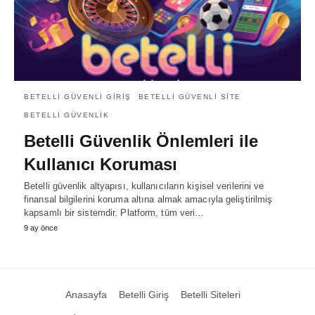
BETELLI GÜVENLI GIRIŞ
BETELLI GÜVENLI SITE
BETELLI GÜVENLIK
Betelli Güvenlik Önlemleri ile
Kullanıcı Koruması
Betelli güvenlik altyapısı, kullanıcıların kişisel verilerini ve
finansal bilgilerini koruma altına almak amacıyla geliştirilmiş
kapsamlı bir sistemdir. Platform, tüm veri…
9 ay önce
Anasayfa
Betelli Giriş
Betelli Siteleri