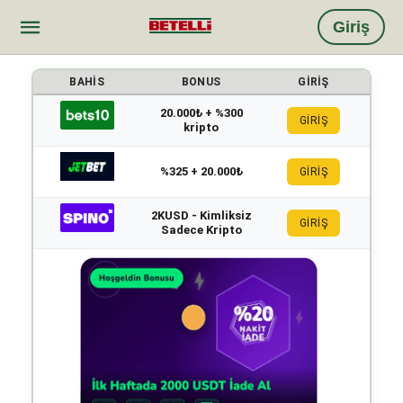
Giriş
BAHIS
BONUS
GIRIŞ
20.000₺ + %300
GİRİŞ
kripto
%325 + 20.000₺
GİRİŞ
2KUSD - Kimliksiz
GİRİŞ
Sadece Kripto