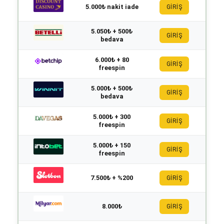
5.000₺ nakit iade
GİRİŞ
5.050₺ + 500₺
GİRİŞ
bedava
6.000₺ + 80
GİRİŞ
freespin
5.000₺ + 500₺
GİRİŞ
bedava
5.000₺ + 300
GİRİŞ
freespin
5.000₺ + 150
GİRİŞ
freespin
7.500₺ + %200
GİRİŞ
8.000₺
GİRİŞ