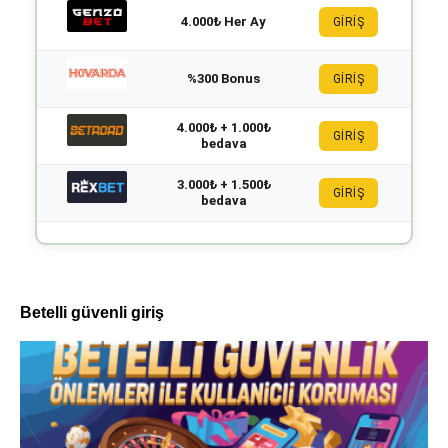
4.000₺ Her Ay
GİRİŞ
%300 Bonus
GİRİŞ
4.000₺ + 1.000₺
GİRİŞ
bedava
3.000₺ + 1.500₺
GİRİŞ
bedava
Betelli güvenli giriş