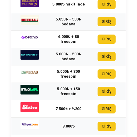
5.000₺ nakit iade
GİRİŞ
5.050₺ + 500₺
GİRİŞ
bedava
6.000₺ + 80
GİRİŞ
freespin
5.000₺ + 500₺
GİRİŞ
bedava
5.000₺ + 300
GİRİŞ
freespin
5.000₺ + 150
GİRİŞ
freespin
7.500₺ + %200
GİRİŞ
8.000₺
GİRİŞ