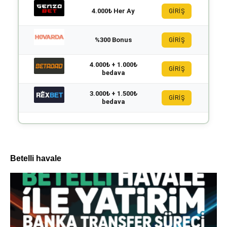
4.000₺ Her Ay
GİRİŞ
%300 Bonus
GİRİŞ
4.000₺ + 1.000₺
GİRİŞ
bedava
3.000₺ + 1.500₺
GİRİŞ
bedava
Betelli havale