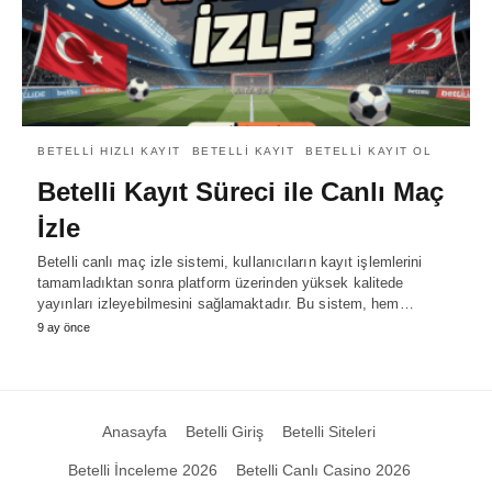
BETELLI HIZLI KAYIT
BETELLI KAYIT
BETELLI KAYIT OL
Betelli Kayıt Süreci ile Canlı Maç
İzle
Betelli canlı maç izle sistemi, kullanıcıların kayıt işlemlerini
tamamladıktan sonra platform üzerinden yüksek kalitede
yayınları izleyebilmesini sağlamaktadır. Bu sistem, hem…
9 ay önce
Anasayfa
Betelli Giriş
Betelli Siteleri
Betelli İnceleme 2026
Betelli Canlı Casino 2026