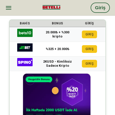
Giriş
BAHIS
BONUS
GIRIŞ
20.000₺ + %300
GİRİŞ
kripto
%325 + 20.000₺
GİRİŞ
2KUSD - Kimliksiz
GİRİŞ
Sadece Kripto