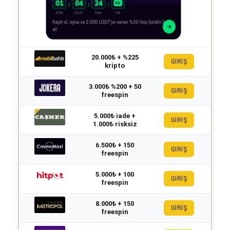
20.000₺ + %225
GİRİŞ
kripto
3.000₺ %200 + 50
GİRİŞ
freespin
5.000₺ iade +
GİRİŞ
1.000₺ risksiz
6.500₺ + 150
GİRİŞ
freespin
5.000₺ + 100
GİRİŞ
freespin
8.000₺ + 150
GİRİŞ
freespin