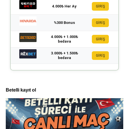
4.000₺ Her Ay
GİRİŞ
%300 Bonus
GİRİŞ
4.000₺ + 1.000₺
GİRİŞ
bedava
3.000₺ + 1.500₺
GİRİŞ
bedava
Betelli kayıt ol