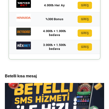
4.000₺ Her Ay
GİRİŞ
%300 Bonus
GİRİŞ
4.000₺ + 1.000₺
GİRİŞ
bedava
3.000₺ + 1.500₺
GİRİŞ
bedava
Betelli kısa mesaj