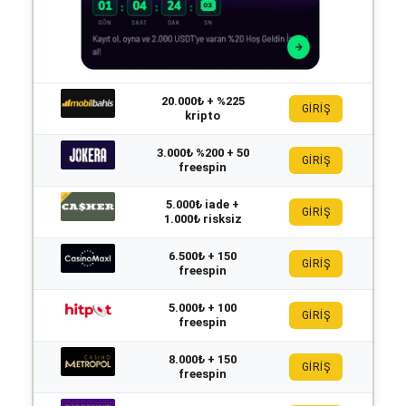
20.000₺ + %225
GİRİŞ
kripto
3.000₺ %200 + 50
GİRİŞ
freespin
5.000₺ iade +
GİRİŞ
1.000₺ risksiz
6.500₺ + 150
GİRİŞ
freespin
5.000₺ + 100
GİRİŞ
freespin
8.000₺ + 150
GİRİŞ
freespin