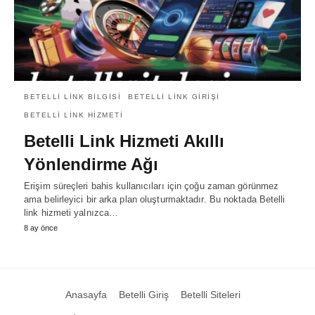
BETELLI LINK BILGISI
BETELLI LINK GIRIŞI
BETELLI LINK HIZMETI
Betelli Link Hizmeti Akıllı
Yönlendirme Ağı
Erişim süreçleri bahis kullanıcıları için çoğu zaman görünmez
ama belirleyici bir arka plan oluşturmaktadır. Bu noktada Betelli
link hizmeti yalnızca…
8 ay önce
Anasayfa
Betelli Giriş
Betelli Siteleri