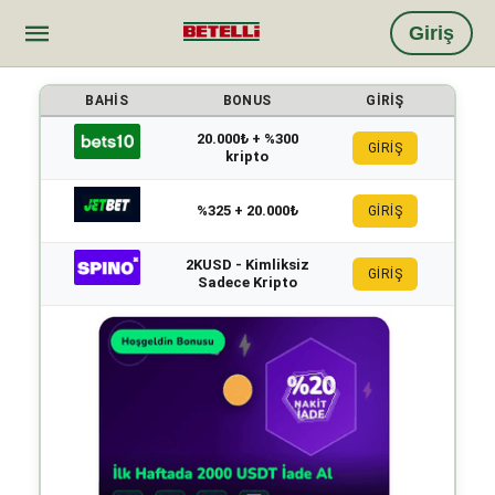
Giriş
BAHIS
BONUS
GIRIŞ
20.000₺ + %300
GİRİŞ
kripto
%325 + 20.000₺
GİRİŞ
2KUSD - Kimliksiz
GİRİŞ
Sadece Kripto