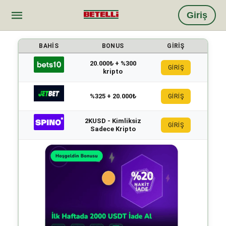
Giriş
BAHIS
BONUS
GIRIŞ
20.000₺ + %300
GİRİŞ
kripto
%325 + 20.000₺
GİRİŞ
2KUSD - Kimliksiz
GİRİŞ
Sadece Kripto