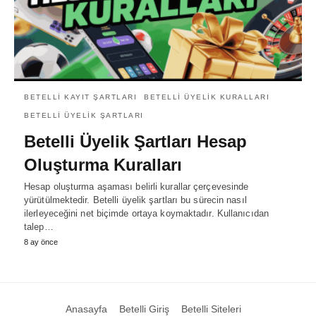
BETELLI KAYIT ŞARTLARI
BETELLI ÜYELIK KURALLARI
BETELLI ÜYELIK ŞARTLARI
Betelli Üyelik Şartları Hesap
Oluşturma Kuralları
Hesap oluşturma aşaması belirli kurallar çerçevesinde
yürütülmektedir. Betelli üyelik şartları bu sürecin nasıl
ilerleyeceğini net biçimde ortaya koymaktadır. Kullanıcıdan
talep…
8 ay önce
Anasayfa
Betelli Giriş
Betelli Siteleri