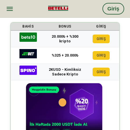
Giriş
BAHIS
BONUS
GIRIŞ
20.000₺ + %300
GİRİŞ
kripto
%325 + 20.000₺
GİRİŞ
2KUSD - Kimliksiz
GİRİŞ
Sadece Kripto