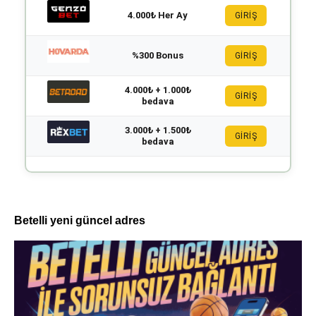
4.000₺ Her Ay
GİRİŞ
%300 Bonus
GİRİŞ
4.000₺ + 1.000₺
GİRİŞ
bedava
3.000₺ + 1.500₺
GİRİŞ
bedava
Betelli yeni güncel adres