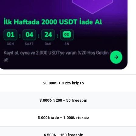
20.000₺ + %225 kripto
3.000₺ %200 + 50 freespin
5.000₺ iade + 1.000₺ risksiz
6.500₺ + 150 freespin