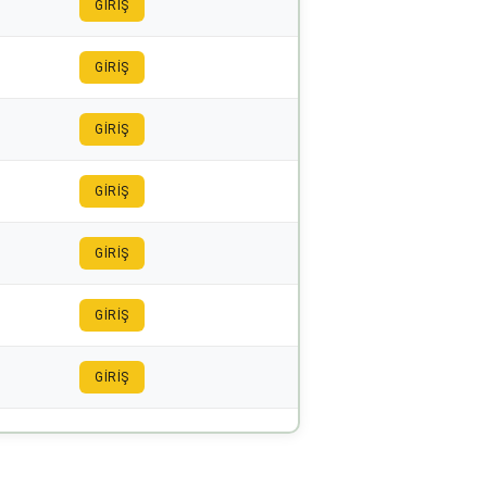
GİRİŞ
GİRİŞ
GİRİŞ
GİRİŞ
GİRİŞ
GİRİŞ
GİRİŞ