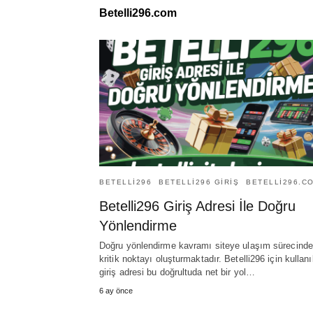
Betelli296.com
BETELLI296
BETELLI296 GIRIŞ
BETELLI296.C
Betelli296 Giriş Adresi İle Doğru
Yönlendirme
Doğru yönlendirme kavramı siteye ulaşım sürecinde
kritik noktayı oluşturmaktadır. Betelli296 için kullanı
giriş adresi bu doğrultuda net bir yol…
6 ay önce