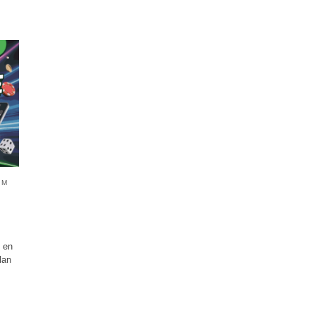
OM
 en
lan