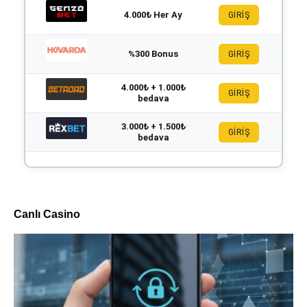
4.000₺ Her Ay
GİRİŞ
%300 Bonus
GİRİŞ
4.000₺ + 1.000₺
GİRİŞ
bedava
3.000₺ + 1.500₺
GİRİŞ
bedava
Canlı Casino