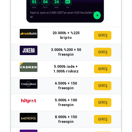
20.000₺ + %225
GİRİŞ
kripto
3.000₺ %200 + 50
GİRİŞ
freespin
5.000₺ iade +
GİRİŞ
1.000₺ risksiz
6.500₺ + 150
GİRİŞ
freespin
5.000₺ + 100
GİRİŞ
freespin
8.000₺ + 150
GİRİŞ
freespin