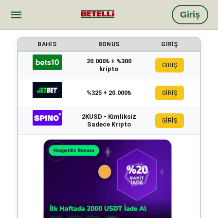
Giriş
BAHIS
BONUS
GIRIŞ
20.000₺ + %300
GİRİŞ
kripto
%325 + 20.000₺
GİRİŞ
2KUSD - Kimliksiz
GİRİŞ
Sadece Kripto