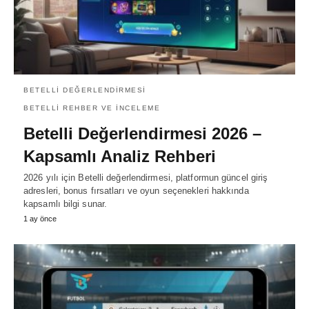
BETELLI DEĞERLENDIRMESI
BETELLI REHBER VE INCELEME
Betelli Değerlendirmesi 2026 –
Kapsamlı Analiz Rehberi
2026 yılı için Betelli değerlendirmesi, platformun güncel giriş
adresleri, bonus fırsatları ve oyun seçenekleri hakkında
kapsamlı bilgi sunar.
1 ay önce