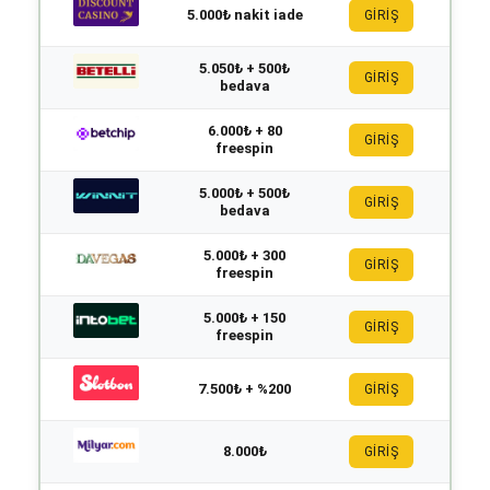
5.000₺ nakit iade
GİRİŞ
5.050₺ + 500₺
GİRİŞ
bedava
6.000₺ + 80
GİRİŞ
freespin
5.000₺ + 500₺
GİRİŞ
bedava
5.000₺ + 300
GİRİŞ
freespin
5.000₺ + 150
GİRİŞ
freespin
7.500₺ + %200
GİRİŞ
8.000₺
GİRİŞ