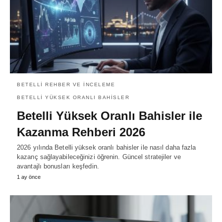
BETELLI REHBER VE INCELEME
BETELLI YÜKSEK ORANLI BAHISLER
Betelli Yüksek Oranlı Bahisler ile
Kazanma Rehberi 2026
2026 yılında Betelli yüksek oranlı bahisler ile nasıl daha fazla
kazanç sağlayabileceğinizi öğrenin. Güncel stratejiler ve
avantajlı bonusları keşfedin.
1 ay önce