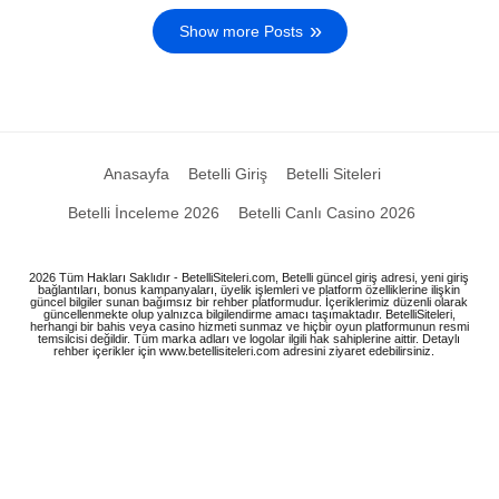
Show more Posts
Anasayfa
Betelli Giriş
Betelli Siteleri
Betelli İnceleme 2026
Betelli Canlı Casino 2026
2026 Tüm Hakları Saklıdır - BetelliSiteleri.com, Betelli güncel giriş adresi, yeni giriş
bağlantıları, bonus kampanyaları, üyelik işlemleri ve platform özelliklerine ilişkin
güncel bilgiler sunan bağımsız bir rehber platformudur. İçeriklerimiz düzenli olarak
güncellenmekte olup yalnızca bilgilendirme amacı taşımaktadır. BetelliSiteleri,
herhangi bir bahis veya casino hizmeti sunmaz ve hiçbir oyun platformunun resmi
temsilcisi değildir. Tüm marka adları ve logolar ilgili hak sahiplerine aittir. Detaylı
rehber içerikler için www.betellisiteleri.com adresini ziyaret edebilirsiniz.