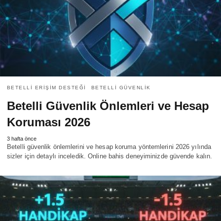
BETELLI ERIŞIM DESTEĞI
BETELLI GÜVENLIK
Betelli Güvenlik Önlemleri ve Hesap
Koruması 2026
3 hafta önce
Betelli güvenlik önlemlerini ve hesap koruma yöntemlerini 2026 yılında
sizler için detaylı inceledik. Online bahis deneyiminizde güvende kalın.