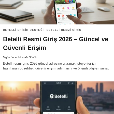
BETELLI ERIŞIM DESTEĞI
BETELLI RESMI GIRIŞ
Betelli Resmi Giriş 2026 – Güncel ve
Güvenli Erişim
5 gün önce
Mustafa Sönük
Betelli resmi giriş 2026 güncel adresine ulaşmak isteyenler için
hazırlanan bu rehber, güvenli erişim adımlarını ve önemli bilgileri sunar.