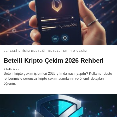
BETELLI ERIŞIM DESTEĞI
BETELLI KRIPTO ÇEKIM
Betelli Kripto Çekim 2026 Rehberi
2 hafta önce
Betelli kripto çekim işlemleri 2026 yılında nasıl yapılır? Kullanıcı dostu
rehberimizle sorunsuz kripto çekim adımlarını ve önemli detayları
öğrenin.