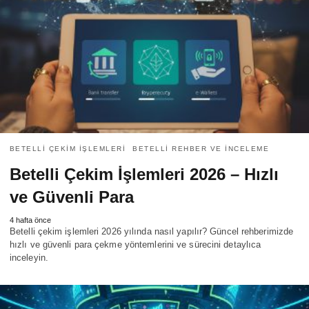
BETELLI ÇEKIM IŞLEMLERI
BETELLI REHBER VE INCELEME
Betelli Çekim İşlemleri 2026 – Hızlı
ve Güvenli Para
4 hafta önce
Betelli çekim işlemleri 2026 yılında nasıl yapılır? Güncel rehberimizde
hızlı ve güvenli para çekme yöntemlerini ve sürecini detaylıca
inceleyin.