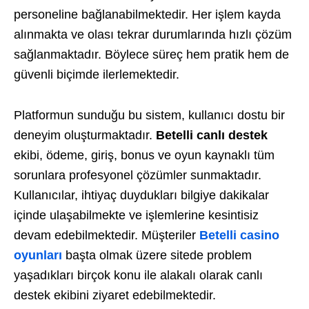
personeline bağlanabilmektedir. Her işlem kayda
alınmakta ve olası tekrar durumlarında hızlı çözüm
sağlanmaktadır. Böylece süreç hem pratik hem de
güvenli biçimde ilerlemektedir.
Platformun sunduğu bu sistem, kullanıcı dostu bir
deneyim oluşturmaktadır.
Betelli canlı destek
ekibi, ödeme, giriş, bonus ve oyun kaynaklı tüm
sorunlara profesyonel çözümler sunmaktadır.
Kullanıcılar, ihtiyaç duydukları bilgiye dakikalar
içinde ulaşabilmekte ve işlemlerine kesintisiz
devam edebilmektedir. Müşteriler
Betelli casino
oyunları
başta olmak üzere sitede problem
yaşadıkları birçok konu ile alakalı olarak canlı
destek ekibini ziyaret edebilmektedir.