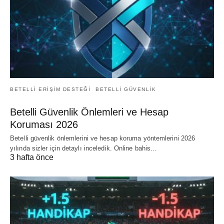
BETELLI ERIŞIM DESTEĞI
BETELLI GÜVENLIK
Betelli Güvenlik Önlemleri ve Hesap
Koruması 2026
Betelli güvenlik önlemlerini ve hesap koruma yöntemlerini 2026
yılında sizler için detaylı inceledik. Online bahis…
3 hafta önce