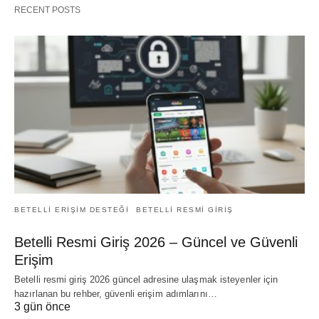
RECENT POSTS
BETELLI ERIŞIM DESTEĞI
BETELLI RESMI GIRIŞ
Betelli Resmi Giriş 2026 – Güncel ve Güvenli
Erişim
Betelli resmi giriş 2026 güncel adresine ulaşmak isteyenler için
hazırlanan bu rehber, güvenli erişim adımlarını…
3 gün önce