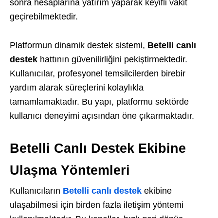
sonra hesaplarına yatırım yaparak keyifli vakit
geçirebilmektedir.
Platformun dinamik destek sistemi,
Betelli canlı
destek
hattının güvenilirliğini pekiştirmektedir.
Kullanıcılar, profesyonel temsilcilerden birebir
yardım alarak süreçlerini kolaylıkla
tamamlamaktadır. Bu yapı, platformu sektörde
kullanıcı deneyimi açısından öne çıkarmaktadır.
Betelli Canlı Destek Ekibine
Ulaşma Yöntemleri
Kullanıcıların
Betelli canlı destek
ekibine
ulaşabilmesi için birden fazla iletişim yöntemi