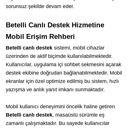
sorunsuz şekilde devam eder.
Betelli Canlı Destek Hizmetine
Mobil Erişim Rehberi
Betelli canlı destek
sistemi, mobil cihazlar
üzerinden de aktif biçimde kullanılabilmektedir.
Kullanıcılar, uygulama içi sohbet sekmesini açarak
destek ekibine doğrudan bağlanabilmektedir. Mobil
ekranlar için özel optimize edilmiş bu sistem, hızlı
yazışma ve anlık yanıt imkanı sunmaktadır.
Mobil kullanıcı deneyimini öncelik haline getiren
Betelli canlı destek
, masaüstü sürümle eş
zamanlı çalışmaktadır. Bu sayede kullanıcılar