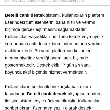
betelli canli destek hizmeti ile profesyonel yardim
Betelli canlı destek
sistemi, kullanıcıların platform
üzerindeki tüm işlemlerini daha hızlı ve verimli
biçimde gerçekleştirmesini sağlamaktadır.
Kullanıcılar, yaşadıkları her türlü teknik veya üyelik
sorununda canlı destek biriminden anında yardım
alabilmektedir. Bu yapı, platformun kullanıcı
memnuniyetine verdiği önemi açık biçimde
göstermektedir. Destek ekibi, 7 gün 24 saat
boyunca aktif biçimde hizmet vermektedir.
Kullanıcıların beklentilerini karşılamak üzere
tasarlanan
Betelli canlı destek
altyapısı, modern
iletişim sistemleriyle güçlendirilmiştir. Kullanıcılar,
sohbet ekranı üzerinden yazılı olarak destek