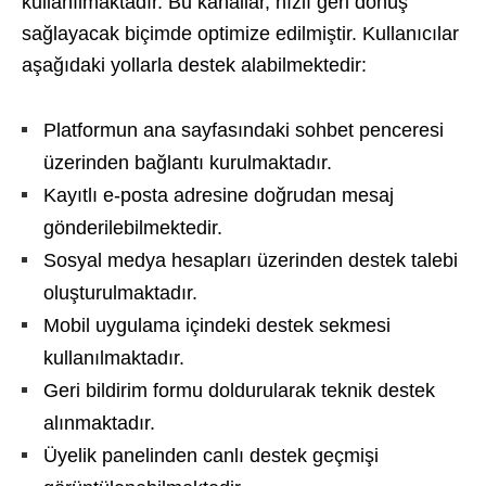
kullanılmaktadır. Bu kanallar, hızlı geri dönüş
sağlayacak biçimde optimize edilmiştir. Kullanıcılar
aşağıdaki yollarla destek alabilmektedir:
Platformun ana sayfasındaki sohbet penceresi
üzerinden bağlantı kurulmaktadır.
Kayıtlı e-posta adresine doğrudan mesaj
gönderilebilmektedir.
Sosyal medya hesapları üzerinden destek talebi
oluşturulmaktadır.
Mobil uygulama içindeki destek sekmesi
kullanılmaktadır.
Geri bildirim formu doldurularak teknik destek
alınmaktadır.
Üyelik panelinden canlı destek geçmişi