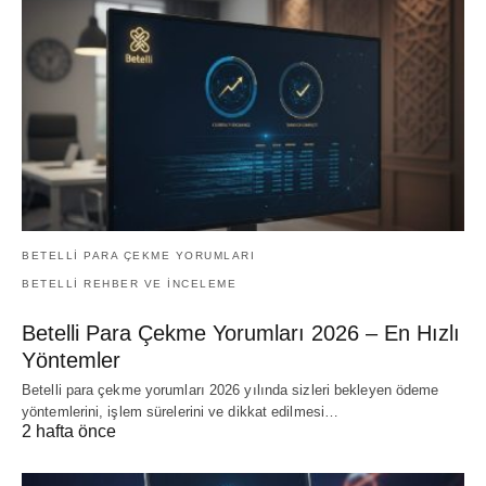
BETELLI PARA ÇEKME YORUMLARI
BETELLI REHBER VE INCELEME
Betelli Para Çekme Yorumları 2026 – En Hızlı
Yöntemler
Betelli para çekme yorumları 2026 yılında sizleri bekleyen ödeme
yöntemlerini, işlem sürelerini ve dikkat edilmesi…
2 hafta önce