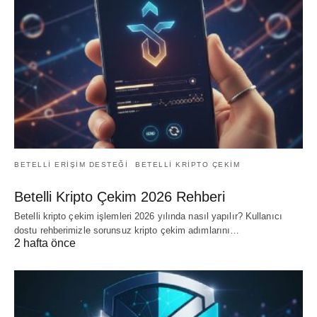
BETELLI ERIŞIM DESTEĞI
BETELLI KRIPTO ÇEKIM
Betelli Kripto Çekim 2026 Rehberi
Betelli kripto çekim işlemleri 2026 yılında nasıl yapılır? Kullanıcı
dostu rehberimizle sorunsuz kripto çekim adımlarını…
2 hafta önce