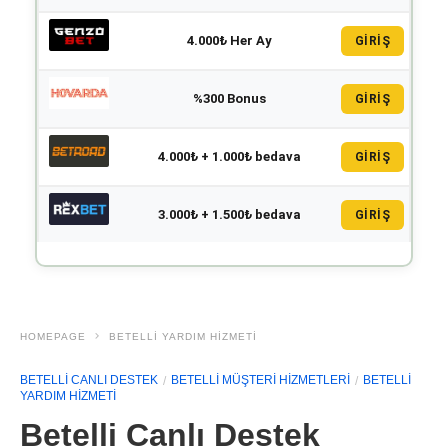
4.000₺ Her Ay
GİRİŞ
%300 Bonus
GİRİŞ
4.000₺ + 1.000₺ bedava
GİRİŞ
3.000₺ + 1.500₺ bedava
GİRİŞ
HOMEPAGE
BETELLI YARDIM HIZMETI
BETELLI CANLI DESTEK
BETELLI MÜŞTERI HIZMETLERI
BETELLI
YARDIM HIZMETI
Betelli Canlı Destek