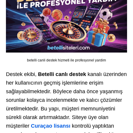
betelli canli destek hizmeti ile profesyonel yardim
Destek ekibi,
Betelli canlı destek
kanalı üzerinden
her kullanıcının geçmiş işlemlerine erişim
sağlayabilmektedir. Böylece daha önce yaşanmış
sorunlar kolayca incelenmekte ve kalıcı çözümler
üretilmektedir. Bu yapı, müşteri memnuniyetini
sürekli olarak artırmaktadır. Siteye üye olan
müşteriler
Curaçao lisansı
kontrolü yaptıktan