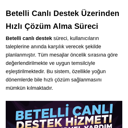
Betelli Canlı Destek Üzerinden
Hızlı Çözüm Alma Süreci
Betelli canlı destek
süreci, kullanıcıların
taleplerine anında karşılık verecek şekilde
planlanmıştır. Tüm mesajlar öncelik sırasına göre
değerlendirilmekte ve uygun temsilciyle
eşleştirilmektedir. Bu sistem, özellikle yoğun
dönemlerde bile hızlı çözüm sağlanmasını
mümkün kılmaktadır.