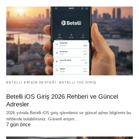
BETELLI ERIŞIM DESTEĞI
BETELLI IOS GIRIŞ
Betelli iOS Giriş 2026 Rehberi ve Güncel
Adresler
2026 yılında Betelli iOS giriş işlemlerini ve güncel adres bilgilerini bu
rehberde bulabilirsiniz. Güvenli erişim…
7 gün önce