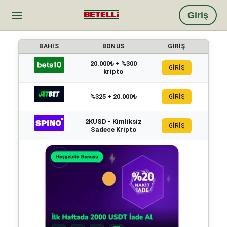
Giriş
BAHIS
BONUS
GIRIŞ
20.000₺ + %300
GİRİŞ
kripto
%325 + 20.000₺
GİRİŞ
2KUSD - Kimliksiz
GİRİŞ
Sadece Kripto