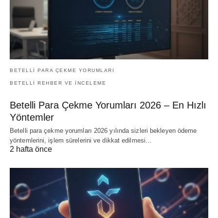
BETELLI PARA ÇEKME YORUMLARI
BETELLI REHBER VE INCELEME
Betelli Para Çekme Yorumları 2026 – En Hızlı
Yöntemler
Betelli para çekme yorumları 2026 yılında sizleri bekleyen ödeme
yöntemlerini, işlem sürelerini ve dikkat edilmesi…
2 hafta önce