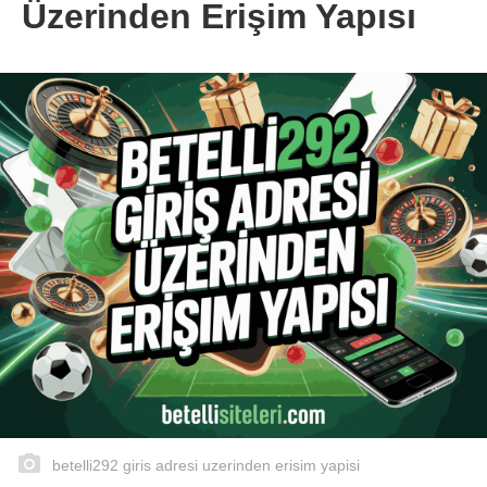
Üzerinden Erişim Yapısı
betelli292 giris adresi uzerinden erisim yapisi