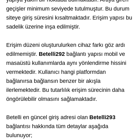
geçişler minimum seviyede tutulmuştur. Bu durum
siteye giriş süresini kısaltmaktadır. Erişim yapısı bu
sadelik üzerine inşa edilmiştir.
Erişim düzeni oluşturulurken cihaz farkı göz ardı
edilmemiştir.
Betelli292
bağlantı yapısı mobil ve
masaüstü kullanımlarda aynı yönlendirme hissini
vermektedir. Kullanıcı hangi platformdan
bağlanırsa bağlansın benzer bir akışla
ilerlemektedir. Bu tutarlılık erişim sürecinin daha
öngörülebilir olmasını sağlamaktadır.
Betelli en güncel giriş adresi olan
Betelli293
bağlantısı hakkında tüm detaylar aşağıda
bulunuyor;