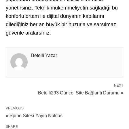
yönetirsiniz. Teknik mükemmeliyetin sağladığı bu
konforlu ortam ile dijital dünyanın kapılarını
dilediğiniz her an büyük bir huzurla ve sarsılmaz
güvenle aralarsınız.
Betelli Yazar
NEXT
Betelli293 Güncel Site Bağlantı Durumu »
PREVIOUS
« Spino Sitesi Yayın Noktası
SHARE