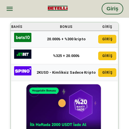
Giriş
BAHIS
BONUS
GIRIŞ
20.000₺ + %300 kripto
GİRİŞ
%325 + 20.000₺
GİRİŞ
2KUSD - Kimliksiz Sadece Kripto
GİRİŞ