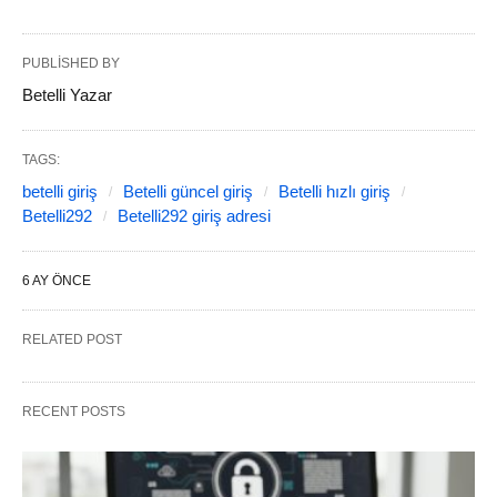
PUBLISHED BY
Betelli Yazar
TAGS:
betelli giriş
Betelli güncel giriş
Betelli hızlı giriş
Betelli292
Betelli292 giriş adresi
6 AY ÖNCE
RELATED POST
RECENT POSTS