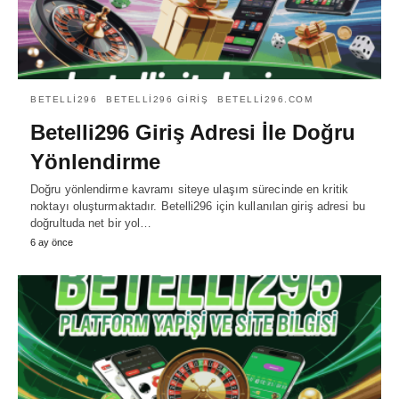
BETELLI296
BETELLI296 GIRIŞ
BETELLI296.COM
Betelli296 Giriş Adresi İle Doğru
Yönlendirme
Doğru yönlendirme kavramı siteye ulaşım sürecinde en kritik
noktayı oluşturmaktadır. Betelli296 için kullanılan giriş adresi bu
doğrultuda net bir yol…
6 ay önce