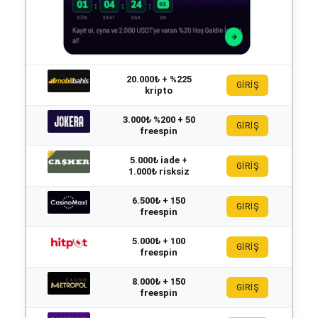
20.000₺ + %225
GİRİŞ
kripto
3.000₺ %200 + 50
GİRİŞ
freespin
5.000₺ iade +
GİRİŞ
1.000₺ risksiz
6.500₺ + 150
GİRİŞ
freespin
5.000₺ + 100
GİRİŞ
freespin
8.000₺ + 150
GİRİŞ
freespin