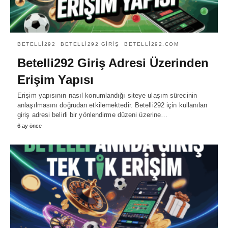
BETELLI292
BETELLI292 GIRIŞ
BETELLI292.COM
Betelli292 Giriş Adresi Üzerinden
Erişim Yapısı
Erişim yapısının nasıl konumlandığı siteye ulaşım sürecinin
anlaşılmasını doğrudan etkilemektedir. Betelli292 için kullanılan
giriş adresi belirli bir yönlendirme düzeni üzerine…
6 ay önce