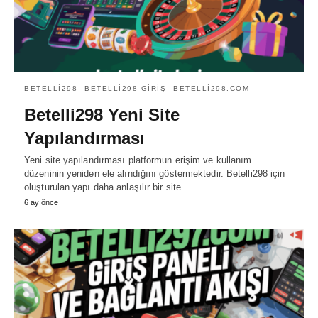
BETELLI298
BETELLI298 GIRIŞ
BETELLI298.COM
Betelli298 Yeni Site
Yapılandırması
Yeni site yapılandırması platformun erişim ve kullanım
düzeninin yeniden ele alındığını göstermektedir. Betelli298 için
oluşturulan yapı daha anlaşılır bir site…
6 ay önce