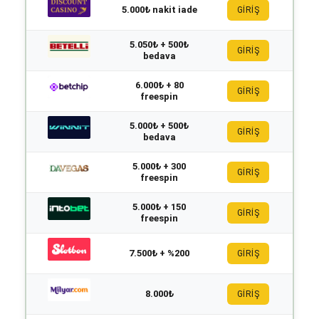
5.000₺ nakit iade
GİRİŞ
5.050₺ + 500₺
GİRİŞ
bedava
6.000₺ + 80
GİRİŞ
freespin
5.000₺ + 500₺
GİRİŞ
bedava
5.000₺ + 300
GİRİŞ
freespin
5.000₺ + 150
GİRİŞ
freespin
7.500₺ + %200
GİRİŞ
8.000₺
GİRİŞ