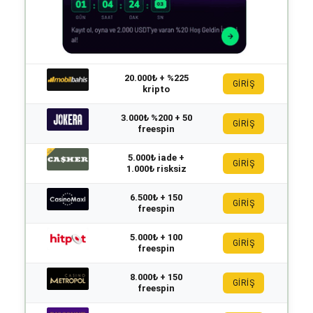
20.000₺ + %225
GİRİŞ
kripto
3.000₺ %200 + 50
GİRİŞ
freespin
5.000₺ iade +
GİRİŞ
1.000₺ risksiz
6.500₺ + 150
GİRİŞ
freespin
5.000₺ + 100
GİRİŞ
freespin
8.000₺ + 150
GİRİŞ
freespin