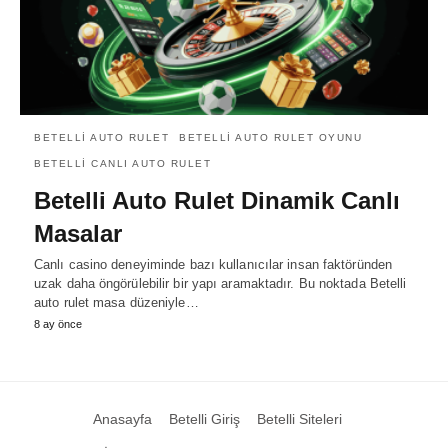
BETELLI AUTO RULET
BETELLI AUTO RULET OYUNU
BETELLI CANLI AUTO RULET
Betelli Auto Rulet Dinamik Canlı
Masalar
Canlı casino deneyiminde bazı kullanıcılar insan faktöründen
uzak daha öngörülebilir bir yapı aramaktadır. Bu noktada Betelli
auto rulet masa düzeniyle…
8 ay önce
Anasayfa
Betelli Giriş
Betelli Siteleri