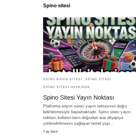
Spino sitesi
SPINO BAHIS SITESI
SPINO SITESI
SPINO SITESI HAKKINDA
Spino Sitesi Yayın Noktası
Platforma erişim süreci yayın noktasının doğru
belirlenmesiyle başlamaktadır. Spino sitesi yayın
noktası kullanıcıların doğrudan ana altyapıya
yönlendirilmesini sağlayan temel yapı…
7 ay önce