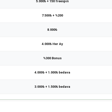
5.000₺ + 150 freespin
7.500₺ + %200
8.000₺
4.000₺ Her Ay
%300 Bonus
4.000₺ + 1.000₺ bedava
3.000₺ + 1.500₺ bedava